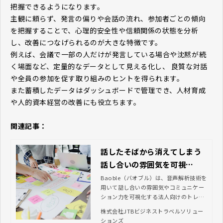
把握できるようになります。
主観に頼らず、発言の偏りや会話の流れ、参加者ごとの傾向
を把握することで、心理的安全性や信頼関係の状態を分析
し、改善につなげられるのが大きな特徴です。
例えば、会議で一部の人だけが発言している場合や沈黙が続
く場面など、定量的なデータとして見える化し、 良質な対話
や全員の参加を促す取り組みのヒントを得られます。
また蓄積したデータはダッシュボードで管理でき、人材育成
や人的資本経営の改善にも役立ちます。
関連記事：
話したそばから消えてしまう
話し合いの雰囲気を可視
化！？JTBの新規事業『Baob
Baoble（バオブル）は、音声解析技術を
用いて話し合いの雰囲気やコミュニケー
le（バオブル）』の魅力をご
ション力を可視化する法人向けのトレー
紹介
ニングツールです。この記事では、Bao
株式会社JTBビジネストラベルソリュー
bleのサービス概要や主な特徴、導入によ
ションズ