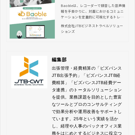
Baobleは、レコーダーで録音した音声情
報を手掛かりに、対面におけるコミュニ
ケーションを定量的に可視化するトレー
ニングツールです。話し合いの雰囲気や
株式会社JTBビジネストラベルソリュー
コミュニケーション力を客観的に把握で
ションズ
きるようになり、人的資本経営の促進や
心理的安全性の向上に貢献します。
編集部
出張管理・経費精算の「ビズバンス
JTB出張予約」「ビズバンスJTB経
費精算」「ビズバンスJTB経費デー
タ連携」のトータルソリューション
を提供。業務課題を目的とした豊富
なツールとプロのコンサルティング
で効果分析や運用改善をサポートし
ています。25年という実績を活か
し、経理や人事のバックオフィス業
務をはじめとするビジネスに役立つ