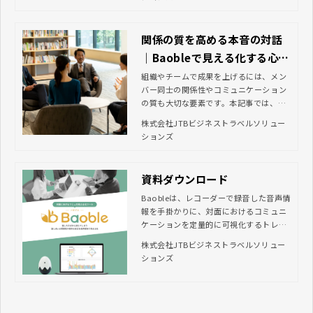
って得られるメリットについてご紹介し
ます。
関係の質を高める本音の対話
｜Baobleで見える化する心理
的安全性と信頼
組織やチームで成果を上げるには、メン
バー同士の関係性やコミュニケーション
の質も大切な要素です。本記事では、関
係の質が成果に与える影響や、質を高め
株式会社JTBビジネストラベルソリュー
る具体的な方法に加えて、非言語コミュ
ションズ
ニケーションを可視化するツール『Bao
ble』の特徴をご紹介します。
資料ダウンロード
Baobleは、レコーダーで録音した音声情
報を手掛かりに、対面におけるコミュニ
ケーションを定量的に可視化するトレー
ニングツールです。話し合いの雰囲気や
株式会社JTBビジネストラベルソリュー
コミュニケーション力を客観的に把握で
ションズ
きるようになり、人的資本経営の促進や
心理的安全性の向上に貢献します。