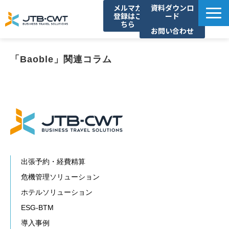
メルマガ
資料ダウンロ
登録はこ
ード
ちら
お問い合わせ
TOP
「Baoble」関連コラム
ソリューション紹介
導入事例
セミナー/イベント
コラム
お知らせ
よくあるご質問
出張予約・経費精算
危機管理ソリューション
ホテルソリューション
ESG-BTM
導入事例