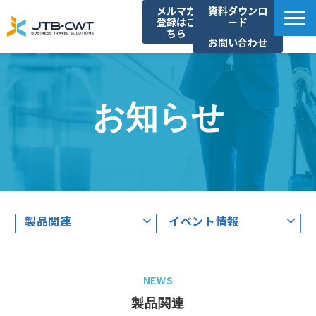
メルマガ
資料ダウンロ
登録はこ
ード
ちら
お問い合わせ
TOP
ソリューション紹介
お知らせ
導入事例
セミナー/イベント
コラム
お知らせ
よくあるご質問
製品関連
イベント情報
NEWS
製品関連