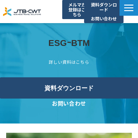
メルマガ
資料ダウンロ
登録はこ
ード
ちら
お問い合わせ
TOP
ソリューション紹介
ESGｰBTM
導入事例
詳しい資料はこちら
セミナー/イベント
コラム
お知らせ
資料ダウンロード
よくあるご質問
お問い合わせ