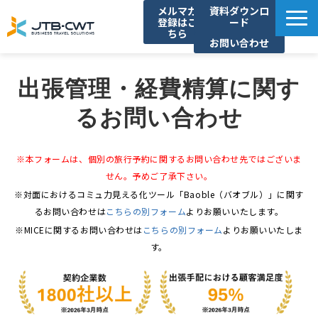
メルマガ
資料ダウンロ
登録はこ
ード
ちら
お問い合わせ
TOP
出張管理・経費精算に関す
ソリューション紹介
るお問い合わせ
導入事例
セミナー/イベント
※本フォームは、個別の旅行予約に関するお問い合わせ先ではございま
コラム
せん。予めご了承下さい。
お知らせ
※対面におけるコミュ力見える化ツール「Baoble（バオブル）」に関す
るお問い合わせは
こちらの別フォーム
よりお願いいたします。
よくあるご質問
※MICEに関するお問い合わせは
こちらの別フォーム
よりお願いいたしま
す。