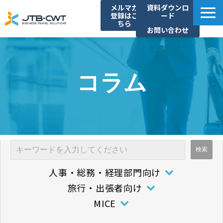
メルマガ
資料ダウンロ
登録はこ
ード
ちら
お問い合わせ
TOP
ソリューション紹介
コラム
導入事例
セミナー/イベント
コラム
お知らせ
よくあるご質問
人事・総務・経理部門向け
旅行・出張者向け
MICE