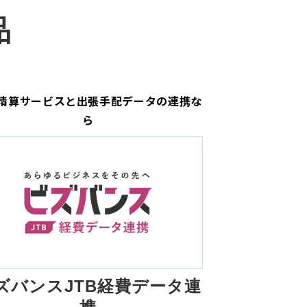
品
精算サービスと出張手配データの連携な
ら
ズバンスJTB経費データ連