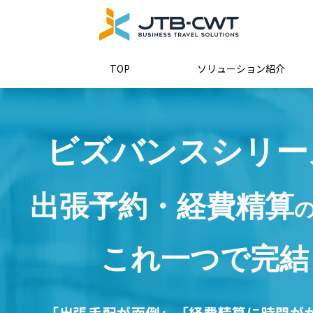
TOP
ソリューション紹介
ビズバンスシリー
出張予約・経費精算
これ一つで完結
「出張手配が面倒」「経費精算に時間が