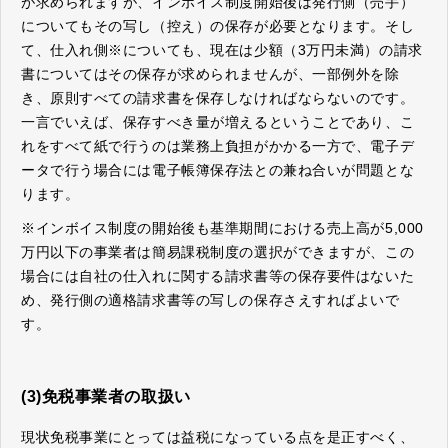
が求められますが、インボイス制度開始後は発行側（売手）
についてもその写し（控え）の保存が必要となります。そし
て、仕入れ側※についても、現在は少額（3万円未満）の請求
書についてはその保存が求められませんが、一部例外を除
き、原則すべての請求書を保存しなければならないのです。
一言でいえば、保存すべき量が増えるということであり、こ
れをすべて紙で行うのは業務上負担がかかる一方で、電子デ
ータで行う場合には電子帳簿保存法との兼ね合いが問題とな
ります。
※インボイス制度の開始後も基準期間における売上高が5,000
万円以下の事業者は簡易課税制度の選択ができますが、この
場合には自社の仕入れに関する請求書等の保存要件はないた
め、発行側の適格請求書等の写しの保存さえすればよいで
す。
(3)免税事業者の取扱い
現状免税事業にとっては益税になっている点を是正すべく、