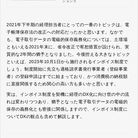
ションズ
た経理担当者の業務を効率化する機能を
実装しています。
2021年下半期の経理担当者にとっての一番のトピックは、電
子帳簿保存法の改正への対応だったかと思います。なかで
も、電子取引データの電磁的保存義務化については、土壇場
ともいえる2021年末に、省令改正で宥恕措置が設けられ、実
質的な2年間の猶予となりました。今後控える大きなトピック
といえば、2023年10月1日から施行されるインボイス制度で
しょう。制度開始に先立ち適格請求書発行事業者（登録事業
者）の登録申請はすでに始まっており、かつ消費税の納税額
に直接関係するため関心の高い方も多いかと思います。
実は、インボイス制度を契機に経理のDX化に向け世の中の流
れは変わりつつあり、猶予となった電子取引データの電磁的
保存の義務化とも密接に関係しますので、インボイス制度に
ついてDXの観点も含めて解説します。