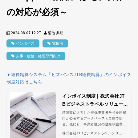
の対応が必須～
2024-08-07 12:27
菊池 典明
インボイス
電帳法
人事・総務・経理部門向け
▼経費精算システム「ビズバンスJTB経費精算」のインボイス
制度対応はこちら
インボイス制度 | 株式会社JT
Bビジネストラベルソリューシ
ョンズ
精算書に入力した登録事業者番号を国税
庁が公表するデータベースと自動で照
合。他にも、事業者区分の登録や旅費交
通費等の特例に応じた入力欄の制御な
株式会社JTBビジネストラベルソリュー
ど、インボイス制度により新たに発生し