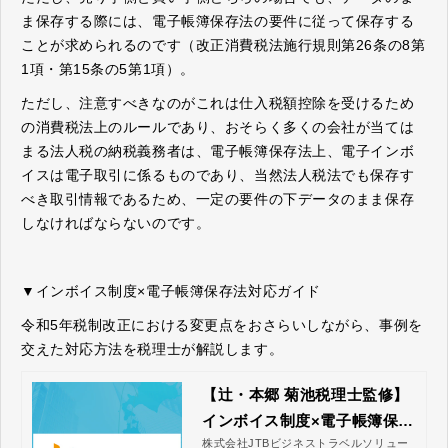
ま保存する際には、電子帳簿保存法の要件に従って保存する
ことが求められるのです（改正消費税法施行規則第26条の8第
1項・第15条の5第1項）。
ただし、注意すべきなのがこれは仕入税額控除を受けるため
の消費税法上のルールであり、おそらく多くの会社が当ては
まる法人税の納税義務者は、電子帳簿保存法上、電子インボ
イスは電子取引に係るものであり、当然法人税法でも保存す
べき取引情報であるため、一定の要件の下データのまま保存
しなければならないのです。
▼インボイス制度×電子帳簿保存法対応ガイド
令和5年税制改正における変更点をおさらいしながら、事例を
交えた対応方法を税理士が解説します。
【辻・本郷 菊池税理士監修】
インボイス制度×電子帳簿保存
株式会社JTBビジネストラベルソリュー
法対応ガイド｜株式会社JTB