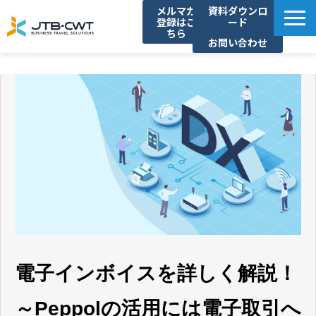
メルマガ
資料ダウンロ
登録はこ
ード
ちら
お問い合わせ
TOP
ソリューション紹介
導入事例
セミナー/イベント
コラム
お知らせ
よくあるご質問
電子インボイスを詳しく解説！
～Peppolの活用には電子取引へ