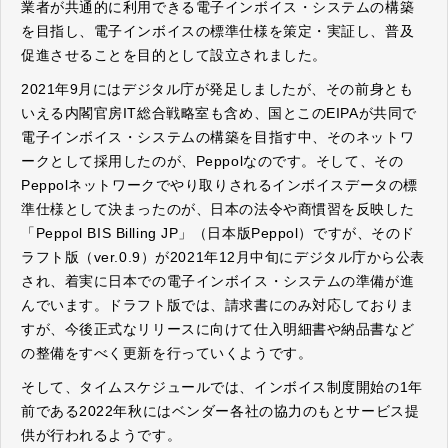
業者が共通的に利用できる電子インボイス・システムの構築
を目指し、電子インボイスの標準仕様を策定・実証し、普及
促進させることを目的として設立されました。
2021年9月にはデジタル庁が発足しましたが、その前身とも
いえる内閣官房IT総合戦略室も含め、国とこのEIPAが共同で
電子インボイス・システムの構築を目指す中、そのネットワ
ークとして採用したのが、Peppolなのです。そして、その
Peppolネットワークでやり取りされるインボイスデータの標
準仕様として決まったのが、日本の法令や商慣習を反映した
「Peppol BIS Billing JP」（日本版Peppol）ですが、そのド
ラフト版（ver.0.9）が2021年12月中旬にデジタル庁から公表
され、着実に日本での電子インボイス・システムの準備が進
んでいます。ドラフト版では、請求書にのみ対応しておりま
すが、今後正式なリリースに向けて仕入明細書や納品書など
の整備をすべく更新を行っていくようです。
そして、タイムスケジュールでは、インボイス制度開始の1年
前である2022年秋にはベンダー各社の協力のもとサービス提
供が行われるようです。