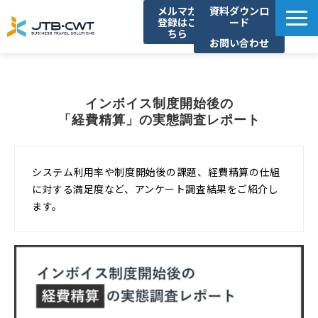
メルマガ
資料ダウンロ
登録はこ
ード
ちら
お問い合わせ
TOP
ソリューション紹介
インボイス制度開始後の
導入事例
「経費精算」の実態調査レポート
セミナー/イベント
コラム
システム利用率や制度開始後の課題、経費精算の仕組
に対する満足度など、アンケート調査結果をご紹介し
お知らせ
ます。
よくあるご質問