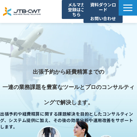
メルマガ
資料ダウンロ
登録はこ
ード
ちら
お問い合わせ
TOP
ソリューション紹介
導入事例
セミナー/イベント
出張予約から経費精算までの
コラム
お知らせ
一連の業務課題を豊富なツールとプロのコンサルティ
よくあるご質問
ングで解決します。
出張予約や経費精算に関する課題解決を目的としたコンサルティン
グ、システム提供に加え、その後の効果分析や運用改善をサポート
します。