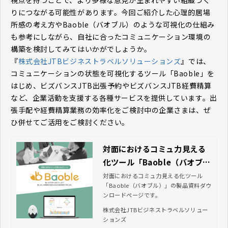
視点を持つことで、より多様な意見が生まれやすい組織づく
りにつながる可能性があります。今回ご紹介した心理的居場
所感の考え方やBaoble（バオブル）のような可視化の仕組み
も参考にしながら、自社に合ったコミュニケーション環境の
構築を検討してみてはいかがでしょうか。
『
株式会社JTBビジネストラベルソリューションズ
』では、
コミュニケーションの状態を可視化するツール「Baoble」を
はじめ、ビズバンスJTB出張予約やビズバンスJTB経費精算
など、企業活動を支援する各種サービスを提供しています。出
張手配や経費精算業務の効率化をご検討中の企業さまは、ぜ
ひ併せてご活用をご検討ください。
対面におけるコミュ力見える
化ツール「Baoble（バオブ
ル）」資料ダウンロード｜JT
対面におけるコミュ力見える化ツール
「Baoble（バオブル）」の製品資料ダウ
Bビジネストラベルソリューシ
ンロードページです。
ョンズ
株式会社JTBビジネストラベルソリュー
ションズ