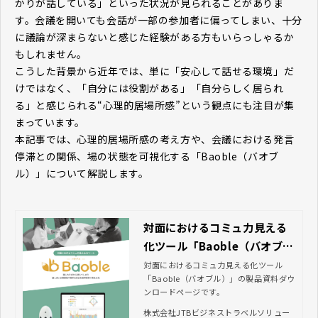
かりが話している」といった状況が見られることがありま
す。会議を開いても会話が一部の参加者に偏ってしまい、十分
に議論が深まらないと感じた経験がある方もいらっしゃるか
もしれません。
こうした背景から近年では、単に「安心して話せる環境」だ
けではなく、「自分には役割がある」「自分らしく居られ
る」と感じられる“心理的居場所感”という観点にも注目が集
まっています。
本記事では、心理的居場所感の考え方や、会議における発言
停滞との関係、場の状態を可視化する「Baoble（バオブ
ル）」について解説します。
対面におけるコミュ力見える
化ツール「Baoble（バオブ
ル）」資料ダウンロード｜JT
対面におけるコミュ力見える化ツール
「Baoble（バオブル）」の製品資料ダウ
Bビジネストラベルソリューシ
ンロードページです。
ョンズ
株式会社JTBビジネストラベルソリュー