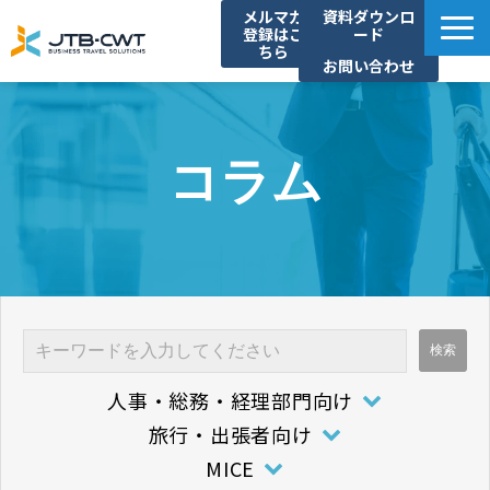
メルマガ
資料ダウンロ
登録はこ
ード
ちら
お問い合わせ
TOP
ソリューション紹介
コラム
導入事例
セミナー/イベント
コラム
お知らせ
よくあるご質問
人事・総務・経理部門向け
旅行・出張者向け
MICE