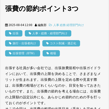
張費の節約ポイント3つ
2025-08-04 12:00
編集部
人事 総務 経理部門向け
出張
人事・総務・経理部門向け
旅行・出張者向け
コスト削減・適正化
出張管理（BTM）
相場
出張する社員が多い会社では、出張旅費規程や出張ガイドラ
インにおいて、出張費の上限を決めることで、さまざまなメ
リットが生まれます。出張費の上限を定める際や見直す際
は、出張費の相場がどれくらいなのか、目安を知っておきた
いものです。また、出張費の節約を考える場合には、出張費
の上限額の設定以外にも、あらかじめ節約のための手を打っ
ておくのがポイントです。
そこで今回は、出張費の相場や出張日当（手当）を定めるメ