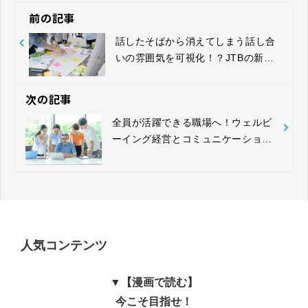
前の記事
話したそばから消えてしまう話し合
いの雰囲気を可視化！？JTBの新規
事業『Baoble（バオブル）』の魅力
をご紹介
次の記事
全員が活躍できる職場へ！ウェルビ
ーイング経営とコミュニケーション
を両立する新しいアプローチ
人気コンテンツ
▼【漫画で読む】
今こそ目指せ！