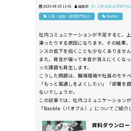
2025-08-29 13:41
編集部
人事 総務 経理部門向
人事・総務・経理部門向け
Baoble
社内コミュニケーションが不足すると、
滞ったりする原因になります。その結果
ンスの低下を招くことも少なくありませ
また、発言が偏って本音が見えにくくな
った課題も発生します。
こうした問題は、職場環境や社員のモチベ
「もっと風通しをよくしたい」「部署を
ないでしょうか。
この記事では、社内コミュニケーション
『Baoble（バオブル）』についてご紹介
資料ダウンロー