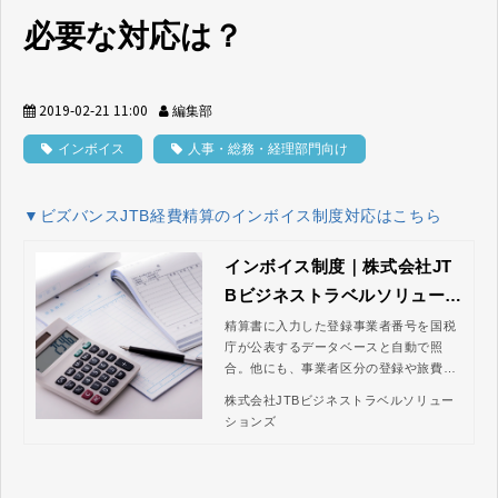
必要な対応は？
2019-02-21 11:00
編集部
インボイス
人事・総務・経理部門向け
▼ビズバンスJTB経費精算のインボイス制度対応はこちら
インボイス制度｜株式会社JT
Bビジネストラベルソリューシ
ョンズ
精算書に入力した登録事業者番号を国税
庁が公表するデータベースと自動で照
合。他にも、事業者区分の登録や旅費交
通費等の特例に応じた入力欄の制御な
株式会社JTBビジネストラベルソリュー
ど、インボイス制度により新たに発生し
ションズ
た経理担当者の業務を効率化する機能を
実装しています。