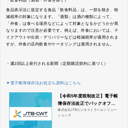
・飲食料品（酒類・外食を除く）
食品表示法に規定する食品「飲食料品」は、一部を除き、軽
減税率の対象になります。「酒類」は酒の種類によって、
「外食」は食べる場所などによって対象となるかどうかが異
なりますので注意が必要です。例えば、外食においては、テ
イクアウトや出前・デリバリーなどは軽減税率が適用されま
すが、外食の店内飲食やケータリングは適用されません。
・週2回以上発行される新聞（定期購読契約に基づく）
▼電子帳簿保存法お役立ち資料はこちら
【令和5年度税制改正】電子帳
簿保存法改正でバックオフィ
株式会社JTBビジネストラベルソリュー
ス業務はどう変わる？～実務
ションズ
に及ぼす影響を徹底解説！～
｜株式会社JTBビジネストラ