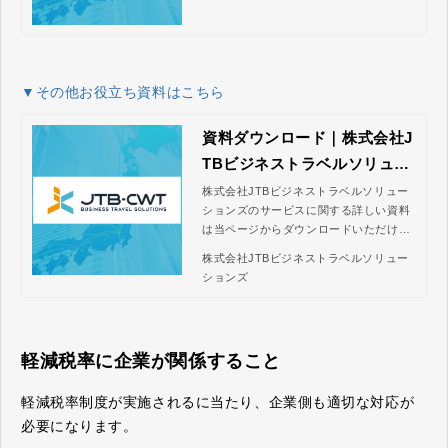
ベルソリューションズ
▼その他お役立ち資料はこちら
資料ダウンロード｜株式会社J
TBビジネストラベルソリュー
ションズ
株式会社JTBビジネストラベルソリュー
ションズのサービスに関する詳しい資料
は当ページからダウンロードいただけま
す。JTBビジネストラベルソリューショ
株式会社JTBビジネストラベルソリュー
ンズは、出張・経費管理のトータルソリ
ションズ
ューションを提供します。豊富なチケッ
ト予約コンテンツやデータ連携可能なサ
ービスなどで、全ての出張手配と経費報
告の業務をスムーズに処理。コスト削減
軽減税率に企業が関係すること
と業務効率化の向上を実現します。
軽減税率制度が実施されるに当たり、企業側も適切な対応が
必要になります。