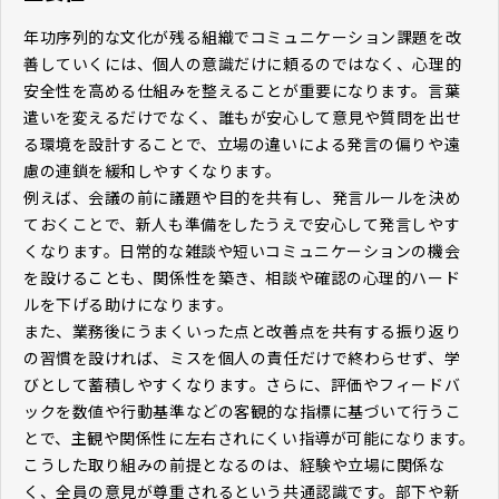
年功序列的な文化が残る組織でコミュニケーション課題を改
善していくには、個人の意識だけに頼るのではなく、心理的
安全性を高める仕組みを整えることが重要になります。言葉
遣いを変えるだけでなく、誰もが安心して意見や質問を出せ
る環境を設計することで、立場の違いによる発言の偏りや遠
慮の連鎖を緩和しやすくなります。
例えば、会議の前に議題や目的を共有し、発言ルールを決め
ておくことで、新人も準備をしたうえで安心して発言しやす
くなります。日常的な雑談や短いコミュニケーションの機会
を設けることも、関係性を築き、相談や確認の心理的ハード
ルを下げる助けになります。
また、業務後にうまくいった点と改善点を共有する振り返り
の習慣を設ければ、ミスを個人の責任だけで終わらせず、学
びとして蓄積しやすくなります。さらに、評価やフィードバ
ックを数値や行動基準などの客観的な指標に基づいて行うこ
とで、主観や関係性に左右されにくい指導が可能になります。
こうした取り組みの前提となるのは、経験や立場に関係な
く、全員の意見が尊重されるという共通認識です。部下や新