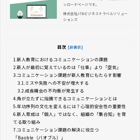
Bビジネストラベルソリューシ
ンロードページです。
ョンズ
株式会社JTBビジネストラベルソリュー
ションズ
目次
[非表示]
1.
新人教育におけるコミュニケーションの課題
2.
新人が最初に覚えているのは「仕事」より「空気」
3.
コミュニケーション課題が新人教育にもたらす影響
3.1.
ミスや失敗への不安が増大する
3.2.
成長機会の不均衡が発生する
4.
角が立たずに指摘できるコミュニケーションとは
5.
年功序列の文化を変えるには？心理的安全性の重要性
6.
新人育成は「個人」ではなく、組織の「集合知」を育
てる取り組み
7.
コミュニケーション課題の解決に役立つ
「Baoble（バオブル）」