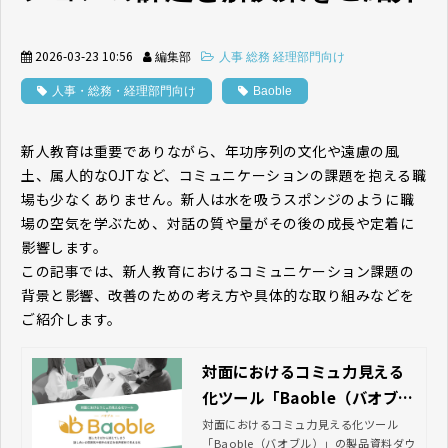
2026-03-23 10:56
編集部
人事 総務 経理部門向け
人事・総務・経理部門向け
Baoble
新人教育は重要でありながら、年功序列の文化や遠慮の風
土、属人的なOJTなど、コミュニケーションの課題を抱える職
場も少なくありません。新人は水を吸うスポンジのように職
場の空気を学ぶため、対話の質や量がその後の成長や定着に
影響します。
この記事では、新人教育におけるコミュニケーション課題の
背景と影響、改善のための考え方や具体的な取り組みなどを
ご紹介します。
対面におけるコミュ力見える
化ツール「Baoble（バオブ
ル）」資料ダウンロード｜JT
対面におけるコミュ力見える化ツール
「Baoble（バオブル）」の製品資料ダウ