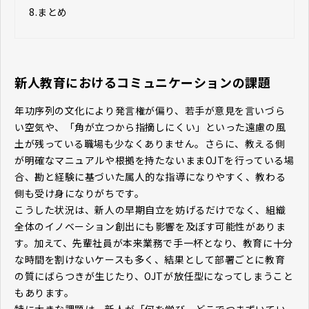
8.
まとめ
新人教育におけるコミュニケーションの課題
年功序列の文化により発言権が偏り、若手が意見を言いづら
い空気や、「角が立つから指摘しにくい」といった遠慮の風
土が残っている職場も少なくありません。さらに、教える側
が明確なマニュアルや根拠を持たないままOJTを行っている場
合、勘と経験に基づいた属人的な指導になりやすく、教わる
側も受け身になりがちです。
こうした状況は、新人の早期自立を妨げるだけでなく、組織
全体のイノベーション創出にも影響を及ぼす可能性がありま
す。加えて、先輩社員が本来業務で手一杯となり、教育に十分
な時間を割けないケースも多く、結果として部署ごとに教育
の質にばらつきが生じたり、OJTが放任型になってしまうこと
もあります。