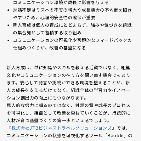
コミュニケーション環境が成長に影響を与える
対話不足はミスへの不安の増大や成長機会の不均衡を招き
やすいため、心理的安全性の確保が重要
新人育成は個人の育成にとどまらず、強みや気づきを組織
の集合知として蓄積する取り組み
コミュニケーションの可視化や客観的なフィードバックの
仕組みづくりが、改善の基盤になる
新人育成は、単に知識やスキルを教える活動ではなく、組織
文化やコミュニケーションの在り方を問い直す機会でもあり
ます。安心して発言や挑戦ができる環境を整えることが、新
人の成長を支えるだけでなく、組織全体の学習力やイノベー
ション創出力の向上にもつながります。
属人的な努力に頼るのではなく、対話の質や成長のプロセス
を可視化し、組織として改善を重ねていくことが、持続的に
人材が育つ基盤づくりの第一歩といえるでしょう。
『
株式会社JTBビジネストラベルソリューションズ
』では、
コミュニケーションの状態を可視化するツール「Baoble」の