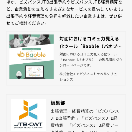
ほか、ビズバンスJTB出張予約やビズバンスJTB経費精算な
ど、企業活動を支えるさまざまなサービスを提供しています。
出張予約や経費管理の負担を軽減したい企業さまは、ぜひ併
せてご検討ください。
対面におけるコミュ力見える
化ツール「Baoble（バオブ
ル）」資料ダウンロード｜JT
対面におけるコミュ力見える化ツール
「Baoble（バオブル）」の製品資料ダウ
Bビジネストラベルソリューシ
ンロードページです。
ョンズ
株式会社JTBビジネストラベルソリュー
ションズ
編集部
出張管理・経費精算の「ビズバンス
JTB出張予約」「ビズバンスJTB経
費精算」「ビズバンスJTB経費デー