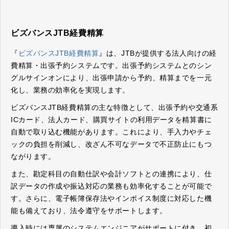
ビズバンスJTB経費精算
『
ビズバンスJTB経費精算
』は、JTBが提供する法人向けの経
費精算・出張予約システムです。出張予約システムとのシン
グルサインオンにより、出張申請から予約、精算までを一元
化し、業務の効率化を実現します。
ビズバンスJTB経費精算の主な特徴として、出張予約や交通系
ICカード、法人カード、購買サイトの利用データを精算書に
自動で取り込む機能があります。これにより、手入力やチェ
ックの負担を削減し、改ざん不可なデータで不正防止にもつ
ながります。
また、勘定科目の自動仕訳や会計ソフトとの連携により、仕
訳データの作成や振込対応の業務も効率化することが可能で
す。
さらに、電子帳簿保存法やインボイス制度に対応した機
能も備えており、法令遵守をサポートします。
導入時には専属のシステムエンジニアがサポートに付き、初