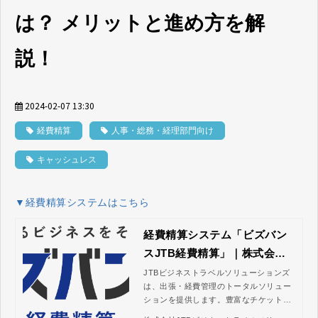
は？ メリットと進め方を解
説！
2024-02-07 13:30
経費精算
人事・総務・経理部門向け
キャッシュレス
▼経費精算システムはこちら
経費精算システム「ビズバン
スJTB経費精算」｜株式会社J
TBビジネストラベルソリュー
JTBビジネストラベルソリューションズ
は、出張・経費管理のトータルソリュー
ションズ
ションを提供します。豊富なチケット予
約コンテンツやデータ連携可能なサービ