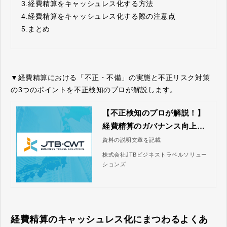
3.
経費精算をキャッシュレス化する方法
4.
経費精算をキャッシュレス化する際の注意点
5.
まとめ
▼経費精算における「不正・不備」の実態と不正リスク対策
の3つのポイントを不正検知のプロが解説します。
【不正検知のプロが解説！】
経費精算のガバナンス向上の
ためのポイント3選｜株式会社
資料の説明文章を記載
JTBビジネストラベルソリュ
株式会社JTBビジネストラベルソリュー
ーションズ
ションズ
経費精算のキャッシュレス化にまつわるよくあ