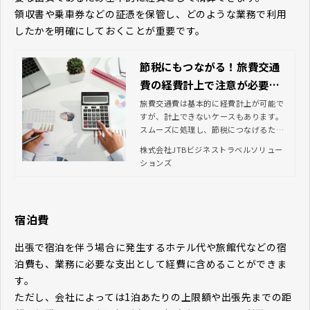
領収書や乗車券などの証憑を保管し、どのような業務で利用
したかを明確にしておくことが重要です。
節税にもつながる！旅費交通
費の経費計上で注意が必要な
ポイントとは
旅費交通費は基本的に経費計上が可能で
すが、計上できないケースもあります。
スムーズに処理し、節税につなげるため
に経理担当者が押さえておきたいポイン
株式会社JTBビジネストラベルソリュー
トをご紹介いたします。
ションズ
宿泊費
出張で宿泊を伴う場合に発生するホテル代や旅館代などの宿
泊費も、業務に必要な支出として経費に含めることができま
す。
ただし、会社によっては1泊あたりの上限額や出張先までの距