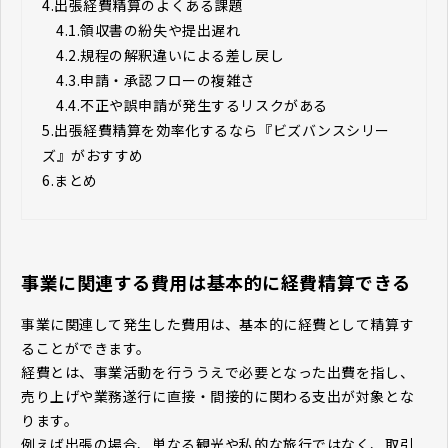
4.
出張経費精算のよくある課題
4.1.
領収書の紛失や提出遅れ
4.2.
規程の解釈違いによる差し戻し
4.3.
申請・承認フローの複雑さ
4.4.
不正や誤申請が発生するリスクがある
5.
出張経費精算を効率化するなら『ビズバンスシリー
ズ』がおすすめ
6.
まとめ
事業に関連する費用は基本的に経費精算できる
事業に関連して発生した費用は、基本的に経費として精算す
ることができます。
経費とは、事業活動を行ううえで必要となった出費を指し、
売り上げや業務遂行に直接・間接的に関わる支出が対象とな
ります。
例えば出張の場合、単なる観光や私的な旅行ではなく、取引