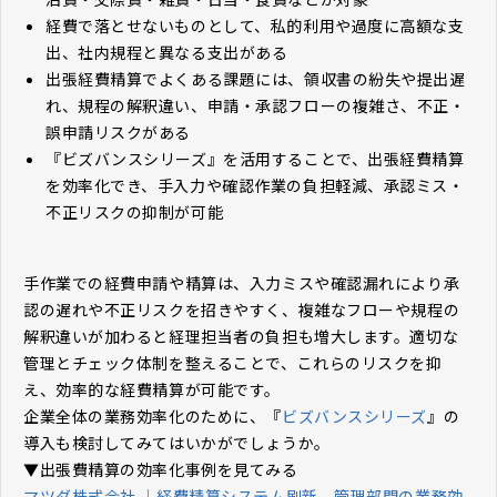
経費で落とせないものとして、私的利用や過度に高額な支
出、社内規程と異なる支出がある
出張経費精算でよくある課題には、領収書の紛失や提出遅
れ、規程の解釈違い、申請・承認フローの複雑さ、不正・
誤申請リスクがある
『
ビズバンスシリーズ
』を活用することで、出張経費精算
を効率化でき、手入力や確認作業の負担軽減、承認ミス・
不正リスクの抑制が可能
手作業での経費申請や精算は、入力ミスや確認漏れにより承
認の遅れや不正リスクを招きやすく、複雑なフローや規程の
解釈違いが加わると経理担当者の負担も増大します。適切な
管理とチェック体制を整えることで、これらのリスクを抑
え、効率的な経費精算が可能です。
企業全体の業務効率化のために、『
ビズバンスシリーズ
』の
導入も検討してみてはいかがでしょうか。
▼出張費精算の効率化事例を見てみる
マツダ株式会社 ｜経費精算システム刷新 管理部門の業務効