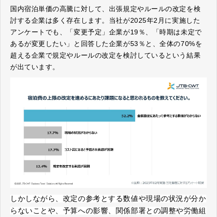
国内宿泊単価の高騰に対して、出張規定やルールの改定を検
討する企業は多く存在します。
当社が
2025
年
2
月に実施した
アンケートでも、
「変更予定」企業が
19
％、「時期は未定で
あるが変更したい」と回答した企業が
53
％と、全体の
70%
を
超える企業で規定やルールの改定を検討しているという結果
が出ています。
しかしながら、改定の参考とする数値や現場の状況が分か
らないことや、予算への影響、関係部署との調整や労働組