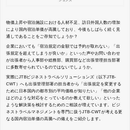
ションズ
元化し、業務効率化と経費削減に貢献し
ます。
物価上昇や宿泊施設における人材不足、訪日外国人数の増加
により国内宿泊単価が高騰しており、今後もしばらく続く見
通しであることをご存知でしょうか？
企業においても「宿泊規定の金額では予約が取れない」「出
張規定を超えてしまうが良いか」といった声やお問い合わせ
が出張者から人事部や総務部、購買部など出張管理担当部署
に多数寄せられているのではないでしょうか。
実際にJTBビジネストラベルソリューションズ（以下JTB-
CWT）へも出張管理部署の担当者から「出張規定を変更する
ために日本国内の都市別の平均価格が知りたい」「他の企業
はどのような対応をとっているのか教えて欲しい」といった
ような解決策を検討するためのご相談が増えています。ビジ
ネストラベルマネジメントを専門に扱うJTB-CWTが考える更
なる国内宿泊単価の高騰への備えをご紹介します。