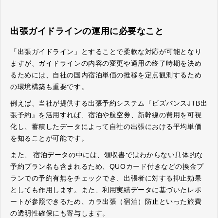
出張ガイドラインの運用に必要なこと
「出張ガイドライン」とすることで柔軟な対応が可能となり
ますが、ガイドラインの内容の変更や適用の終了時期を決め
るためには、自社の国内宿泊単価の推移を定点観測するため
の環境構築も重要です。
例えば、当社が提供する出張予約システム『ビズバンス
JTB
出
張予約』を活用すれば、宿泊や航空券、新幹線の費用を可視
化し、蓄積したデータによって自社の出張における平均単価
を知ることが可能です。
また、
宿泊データの中には、領収書ではわからない具体的な
予約プラン名も含まれるため、
QUO
カード付きなどの換金プ
ランでの予約有無をチェックでき、出張者に対する抑止効果
としても作用します。また、利用実績データに基づいたレポ
ートが参照できるため、カラ出張（宿泊）防止といった旅費
の透明性確保にも寄与します。