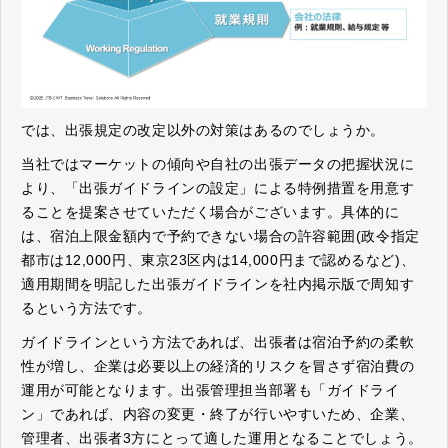
では、出張規定の改定以外の対策はあるのでしょうか。
当社ではマーケットの傾向や自社の出張データの把握状況に
より、「出張ガイドラインの設定」による特例措置を用意す
ることを提案させていただく場合がございます。具体的に
は、宿泊上限金額内で予約できない場合の許容範囲
(
政令指定
都市は
12,000
円、東京
23
区内は
14,000
円まで認めるなど
)
、
適用期間を明記した出張ガイドラインを社内掲示版で周知す
るという方法です。
ガイドラインという方法であれば、出張者は宿泊予約の柔軟
性が増し、企業は必要以上の経済的リスクを冒さず宿泊費の
運用が可能となります。出張管理担当部署も「ガイドライ
ン」であれば、内容の変更・終了が行いやすいため、企業、
管理者、出張者
3
方にとって適した運用となることでしょう。