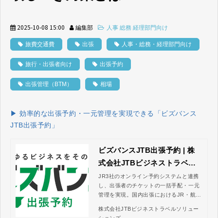
2025-10-08 15:00
編集部
人事 総務 経理部門向け
旅費交通費
出張
人事・総務・経理部門向け
旅行・出張者向け
出張予約
出張管理（BTM）
相場
▶ 効率的な出張予約・一元管理を実現できる「ビズバンス
JTB出張予約」
ビズバンスJTB出張予約 | 株
式会社JTBビジネストラベル
ソリューションズ
JR3社のオンライン予約システムと連携
し、出張者のチケットの一括手配・一元
管理を実現。国内出張におけるJR・航空
券・宿泊・ツアーの予約に加えて、海外
株式会社JTBビジネストラベルソリュー
出張に関する航空券・ホテルの予約も一