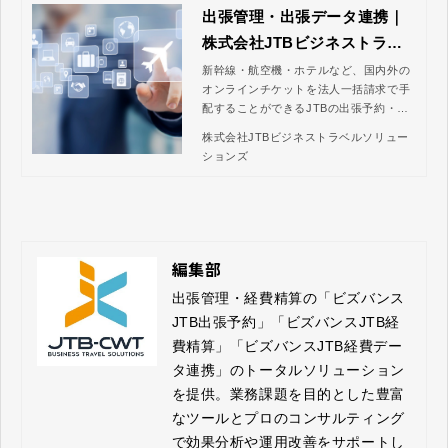
出張管理・出張データ連携｜
株式会社JTBビジネストラベ
ルソリューションズ
新幹線・航空機・ホテルなど、国内外の
オンラインチケットを法人一括請求で手
配することができるJTBの出張予約・管
理システム「ビズバンスJTB出張予約」
株式会社JTBビジネストラベルソリュー
と連携。事前申請と同時に簡単に出張手
ションズ
配ができ、出張者の個人立替の負担も解
消できます。また、予約・利用実績デー
タを事前申請・精算に活用できるため、
出張者の手入力削減はもちろん、承認者
や経理担当者の申請内容のチェック・承
認の手間も軽減。不正防止にもつながり
編集部
ます。
出張管理・経費精算の「ビズバンス
JTB出張予約」「ビズバンスJTB経
費精算」「ビズバンスJTB経費デー
タ連携」のトータルソリューション
を提供。業務課題を目的とした豊富
なツールとプロのコンサルティング
で効果分析や運用改善をサポートし