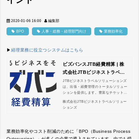
2020-01-06 16:00
編集部
BPO
人事・総務・経理部門向け
業務効率化
▶
経理業務に役立つシステムはこちら
ビズバンスJTB経費精算 | 株
式会社JTBビジネストラベル
ソリューションズ
JTBビジネストラベルソリューションズ
は、出張・経費管理のトータルソリュー
ションを提供します。豊富なチケット予
約コンテンツやデータ連携可能なサービ
株式会社JTBビジネストラベルソリュー
スなどで、全ての出張手配と経費報告の
ションズ
業務をスムーズに処理。コスト削減と業
務効率化の向上を実現します。
業務効率化やコスト削減のために「BPO（Business Process
Outsourcing）」が多くの企業で導入されています。中でも煩