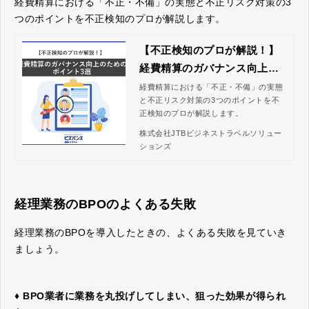
経費精算における「不正・不備」の実態と不正リスク対策の3
つのポイントを不正検知のプロが解説します。
【不正検知のプロが解説！】
経費精算のガバナンス向上の
ためのポイント3選｜株式会社
経費精算における「不正・不備」の実態
と不正リスク対策の3つのポイントを不
JTBビジネストラベルソリュ
正検知のプロが解説します。
ーションズ
株式会社JTBビジネストラベルソリュー
ションズ
経理業務のBPOのよくある失敗
経理業務のBPOを導入したときの、よくある失敗を見ていき
ましょう。
♦ BPO業者に業務を丸投げしてしまい、狙った効果が得られ