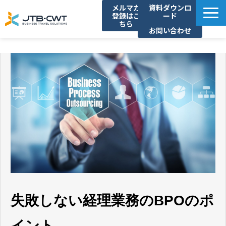
メルマガ
資料ダウンロ
登録はこ
ード
ちら
お問い合わせ
TOP
ソリューション紹介
導入事例
セミナー/イベント
コラム
お知らせ
よくあるご質問
失敗しない経理業務のBPOのポ
イント