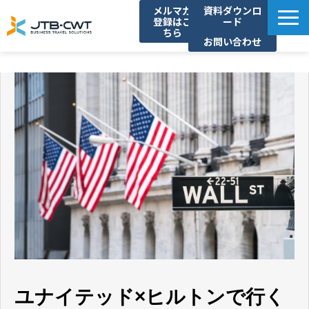
メルマガ
資料ダウンロ
登録はこ
ード
ちら
お問い合わせ
TOP
ソリューション紹介
導入事例
セミナー/イベント
コラム
お知らせ
よくあるご質問
ユナイテッド×ヒルトンで行く