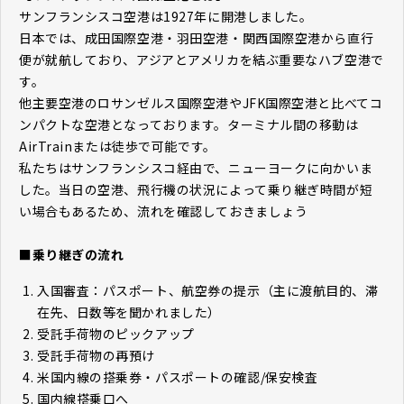
サンフランシスコ空港は1927年に開港しました。
日本では、成田国際空港・羽田空港・関西国際空港から直行
便が就航しており、アジアとアメリカを結ぶ重要なハブ空港で
す。
他主要空港のロサンゼルス国際空港やJFK国際空港と比べてコ
ンパクトな空港となっております。ターミナル間の移動は
AirTrainまたは徒歩で可能です。
私たちはサンフランシスコ経由で、ニューヨークに向かいま
した。当日の空港、飛行機の状況によって乗り継ぎ時間が短
い場合もあるため、流れを確認しておきましょう
■乗り継ぎの流れ
入国審査：パスポート、航空券の提示（主に渡航目的、滞
在先、日数等を聞かれました）
受託手荷物のピックアップ
受託手荷物の再預け
米国内線の搭乗券・パスポートの確認/保安検査
国内線搭乗口へ