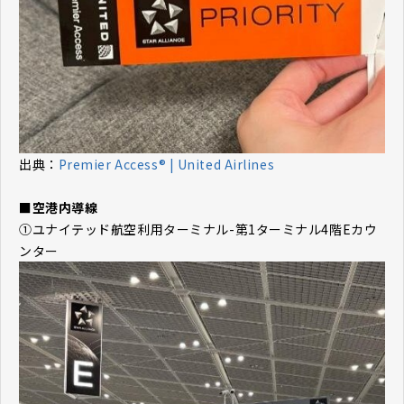
出典：
Premier Access® | United Airlines
■空港内導線
①ユナイテッド航空利用ターミナル-第1ターミナル4階Eカウ
ンター