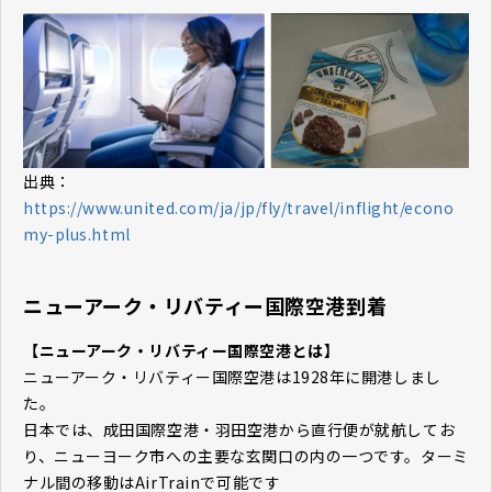
出典：
https://www.united.com/ja/jp/fly/travel/inflight/econo
my-plus.html
ニューアーク・リバティー国際空港到着
【ニューアーク・リバティー国際空港とは】
ニューアーク・リバティー国際空港は1928年に開港しまし
た。
日本では、成田国際空港・羽田空港から直行便が就航してお
り、ニューヨーク市への主要な玄関口の内の一つです。ターミ
ナル間の移動はAirTrainで可能です