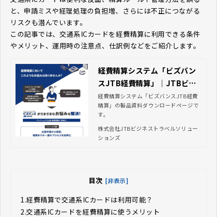
と、申請ミスや経理処理の負担増、さらには不正につながる
リスクも潜んでいます。
この記事では、交通系ICカードを経費精算に利用できる条件
やメリット、運用時の注意点、仕訳例などをご紹介します。
経費精算システム「ビズバン
スJTB経費精算」｜JTBビジ
ネストラベルソリューション
経費精算システム「ビズバンスJTB経費
精算」の製品資料ダウンロードページで
ズ
す。
株式会社JTBビジネストラベルソリュー
ションズ
目次
[非表示]
1.
経費精算で交通系ICカードは利用可能？
2.
交通系ICカードを経費精算に使うメリット