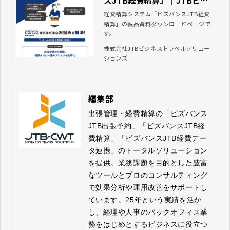
スJTB経費精算」｜JTBビジ
ネストラベルソリューション
経費精算システム「ビズバンスJTB経費
精算」の製品資料ダウンロードページで
ズ
す。
株式会社JTBビジネストラベルソリュー
ションズ
編集部
出張管理・経費精算の「ビズバンス
JTB出張予約」「ビズバンスJTB経
費精算」「ビズバンスJTB経費デー
タ連携」のトータルソリューション
を提供。業務課題を目的とした豊富
なツールとプロのコンサルティング
で効果分析や運用改善をサポートし
ています。25年という実績を活か
し、経理や人事のバックオフィス業
務をはじめとするビジネスに役立つ