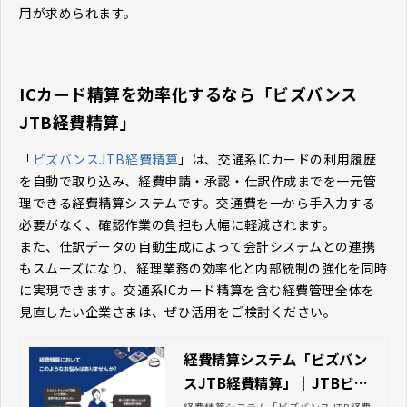
用が求められます。
ICカード精算を効率化するなら「ビズバンス
JTB経費精算」
「
ビズバンスJTB経費精算
」は、交通系ICカードの利用履歴
を自動で取り込み、経費申請・承認・仕訳作成までを一元管
理できる経費精算システムです。交通費を一から手入力する
必要がなく、確認作業の負担も大幅に軽減されます。
また、仕訳データの自動生成によって会計システムとの連携
もスムーズになり、経理業務の効率化と内部統制の強化を同時
に実現できます。交通系ICカード精算を含む経費管理全体を
見直したい企業さまは、ぜひ活用をご検討ください。
経費精算システム「ビズバン
スJTB経費精算」｜JTBビジ
ネストラベルソリューション