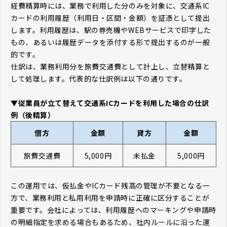
経費精算時には、業務で利用した分のみを対象に、交通系IC
カードの利用履歴（利用日・区間・金額）を証憑として提出
します。利用履歴は、駅の券売機やWEBサービスで印字した
もの、あるいは履歴データを添付する形で提出するのが一般
的です。
仕訳は、業務利用分を旅費交通費として計上し、立替精算と
して処理します。代表的な仕訳例は以下の通りです。
▼従業員が立て替えて交通系ICカードを利用した場合の仕訳
例（後精算）
借方
金額
貸方
金額
旅費交通費
5,000円
未払金
5,000円
この運用では、仮払金やICカード残高の管理が不要となる一
方で、業務利用と私用利用を申請時に正確に区分することが
重要です。会社によっては、利用履歴へのマーキングや申請時
の明細指定を求める場合もあるため、社内ルールに沿った運