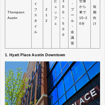
ビ
3
空港
イ
・
ュ
0
から
短
フ
2
プ
Thompson
ッ
0
車で
期
ス
1
ー
Austin
フ
~
15~2
向
タ
2
ル
ェ
5
0分
け
イ
・
0
ル
会
0
議
室
1. Hyatt Place Austin Downtown