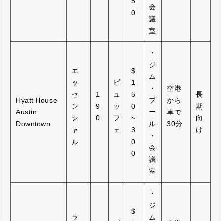
5
会
0
議
室
・
ジ
エ
$
ム
ッ
ビ
1
・
空港
セ
1
ュ
5
長
Hyatt House
プ
から
ン
9
ッ
0
期
Austin
ー
車で
シ
0
フ
~
向
Downtown
ル
30分
ャ
ェ
3
け
・
ル
0
会
0
議
室
・
ジ
$
ラ
ム