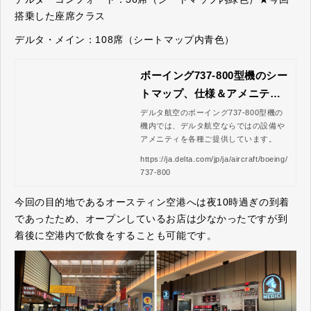
搭乗した座席クラス
デルタ・メイン：108席（シートマップ内青色）
ボーイング737-800型機のシー
トマップ、仕様＆アメニティ |
デルタ航空
デルタ航空のボーイング737-800型機の
機内では、デルタ航空ならではの設備や
アメニティを各種ご提供しています。
https://ja.delta.com/jp/ja/aircraft/boeing/
737-800
今回の目的地であるオースティン空港へは夜10時過ぎの到着
であったため、オープンしているお店は少なかったですが到
着後に空港内で飲食をすることも可能です。