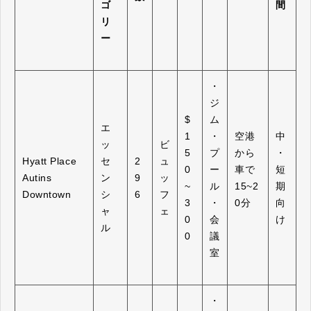
ゴ
間
リ
ー
・
ジ
$
ム
エ
1
・
空港
中
ッ
ビ
5
プ
から
・
Hyatt Place
セ
2
ュ
0
ー
車で
短
Autins
ン
9
ッ
~
ル
15~2
期
Downtown
シ
6
フ
3
・
0分
向
ャ
ェ
0
会
け
ル
0
議
室
・