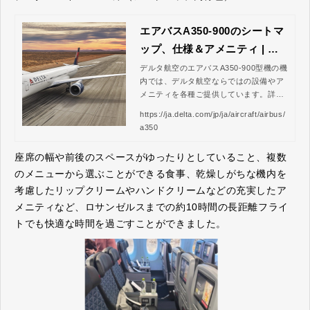
エアバスA350-900のシートマ
ップ、仕様＆アメニティ | デ
ルタ航空
デルタ航空のエアバスA350-900型機の機
内では、デルタ航空ならではの設備やア
メニティを各種ご提供しています。詳細
は、delta.comをご覧ください。
https://ja.delta.com/jp/ja/aircraft/airbus/
a350
座席の幅や前後のスペースがゆったりとしていること、複数
のメニューから選ぶことができる食事、乾燥しがちな機内を
考慮したリップクリームやハンドクリームなどの充実したア
メニティなど、ロサンゼルスまでの約10時間の長距離フライ
トでも快適な時間を過ごすことができました。