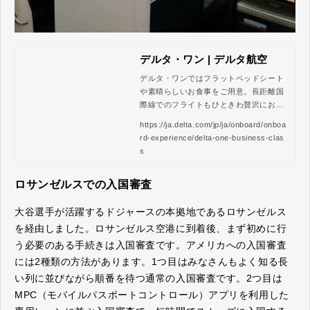
デルタ・ワン | デルタ航空
デルタ・ワンではフラットベッドシート
や素晴らしいお食事をご用意。長距離国
際線でのフライトもひときわ贅沢にお楽
しみいただけます。
https://ja.delta.com/jp/ja/onboard/onboa
rd-experience/delta-one-business-clas
s
ロサンゼルスでの入国審査
大谷選手が活躍するドジャースの本拠地であるロサンゼルス
を経由しました。ロサンゼルス空港に到着後、まず初めに行
う必要のある手続きは入国審査です。アメリカへの入国審査
には2種類の方法があります。1つ目はみなさんもよく知る長
い列に並びながら順番を待つ通常の入国審査です。2つ目は
MPC（モバイルパスポートコントロール）アプリを利用した