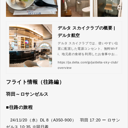
デルタ スカイクラブの概要 |
デルタ航空
デルタ スカイクラブでは、使いやすい位
置に配置した電源コンセント、無料Wi-F
i、地元産の食材を利用したお食事やお飲
物をご提供しており、快適な空間でごゆ
https://ja.delta.com/jp/ja/delta-sky-club/
っくりおくつろぎいただけます。
overview
フライト情報（往路編）
羽田～ロサンゼルス
■往路の旅程
24/11/20（水）DL 8（A350-900） 羽田 17:20 ー ロサン
ゼルス 10:35 ※同日着