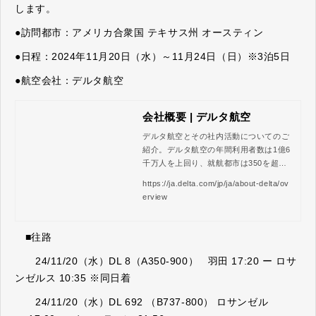
します。
●訪問都市：アメリカ合衆国 テキサス州 オースティン
●日程：2024年11月20日（水）～11月24日（日）※3泊5日
●航空会社：デルタ航空
会社概要 | デルタ航空
デルタ航空とその社内活動についてのご
紹介。デルタ航空の年間利用者数は1億6
千万人を上回り、就航都市は350を超え
ます。
https://ja.delta.com/jp/ja/about-delta/ov
erview
■往路
24/11/20（水）DL 8（A350-900） 羽田 17:20 ー ロサ
ンゼルス 10:35 ※同日着
24/11/20（水）DL 692 （B737-800） ロサンゼル