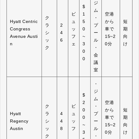
ジ
$
ム
ビ
1
空港
ク
・
Hyatt Centric
ュ
5
から
短
ラ
2
プ
Congress
ッ
0
車で
期
シ
4
ー
Avenue Austi
フ
~
15~2
向
ッ
6
ル
n
ェ
3
0分
け
ク
・
0
会
0
議
室
・
ジ
$
ム
2
空港
ク
ビ
・
0
から
短
Hyatt
ラ
4
ュ
プ
0
車で
期
Regency
シ
4
ッ
ー
~
15~2
向
Austin
ッ
8
フ
ル
3
0分
け
ク
・