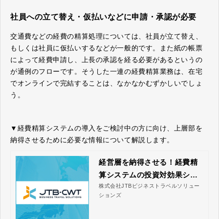
社員への立て替え・仮払いなどに申請・承認が必要
交通費などの経費の精算処理については、社員が立て替え、
もしくは社員に仮払いするなどが一般的です。また紙の帳票
によって経費申請し、上長の承認を経る必要があるというの
が通例のフローです。そうした一連の経費精算業務は、在宅
でオンラインで完結することは、なかなかむずかしいでしょ
う。
▼経費精算システムの導入をご検討中の方に向け、上層部を
納得させるために必要な情報について解説します。
経営層を納得させる！経費精
算システムの投資対効果シミ
株式会社JTBビジネストラベルソリュー
ュレーションガイド｜株式会
ションズ
社JTBビジネストラベルソリ
ューションズ