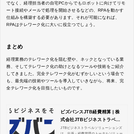
でなく、経理担当者の自宅PCからでもロボットに向けてリモ
ート接続やメールで処理を開始させるなどの、RPAを動かす
仕組みを構築する必要があります。それが可能になれば、
RPAはテレワーク化に大いに役立つでしょう。
まとめ
経理業務のテレワーク化を阻む壁や、ネックとなっている業
務、そしてテレワーク化の助けとなるツールや技術をご紹介
してきました。完全テレワーク化がむずかしいという場合で
も、最先端の技術やツールを導入していきながら、将来、完
全テレワーク化を目指したいものです。
ビズバンスJTB経費精算 | 株
式会社JTBビジネストラベル
ソリューションズ
JTBビジネストラベルソリューションズ
は、出張・経費管理のトータルソリュー