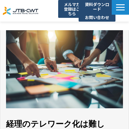
メルマガ
資料ダウンロ
登録はこ
ード
ちら
お問い合わせ
TOP
ソリューション紹介
導入事例
セミナー/イベント
コラム
お知らせ
よくあるご質問
経理のテレワーク化は難し