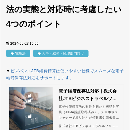
法の実態と対応時に考慮したい
4つのポイント
2024-05-23 15:00
電帳法
人事・総務・経理部門向け
▼
ビズバンスJTB経費精算は使いやすい仕様でスムーズな電子
帳簿保存法対応をサポートします。
電子帳簿保存法対応 | 株式会
社JTBビジネストラベルソリ
ューションズ
電子帳簿保存法の要件を満たす機能を実
装（JIIMA認証取得済み）。スマホやス
キャナーで取り込んだ領収書や請求書に
タイムスタンプを付与し、タイムスタン
株式会社JTBビジネストラベルソリュー
プ付きのデータで経費精算を行うことが