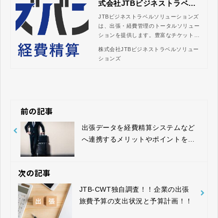
式会社JTBビジネストラベル
ソリューションズ
JTBビジネストラベルソリューションズ
は、出張・経費管理のトータルソリュー
ションを提供します。豊富なチケット予
約コンテンツやデータ連携可能なサービ
株式会社JTBビジネストラベルソリュー
スなどで、全ての出張手配と経費報告の
ションズ
業務をスムーズに処理。コスト削減と業
務効率化の向上を実現します。
前の記事
出張データを経費精算システムなど
へ連携するメリットやポイントを解
説！
次の記事
JTB-CWT独自調査！！企業の出張
旅費予算の支出状況と予算計画！！