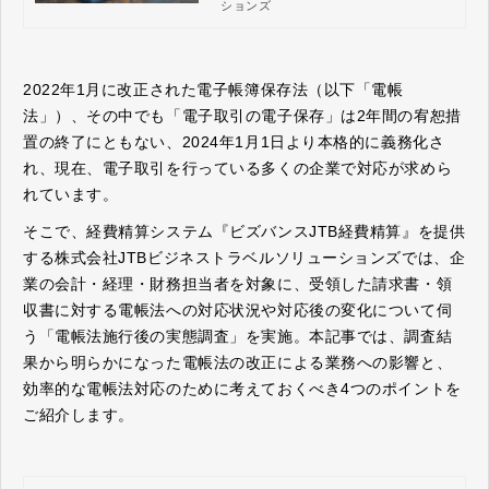
ションズ
できます。さらに検索機能を利用して領
収書・請求書の原本と精算データとの突
き合わせが簡単に行えます。
2022年1月に改正された電子帳簿保存法（以下「電帳
法」）、その中でも「電子取引の電子保存」は2年間の宥恕措
置の終了にともない、2024年1月1日より本格的に義務化さ
れ、現在、電子取引を行っている多くの企業で対応が求めら
れています。
そこで、経費精算システム『ビズバンスJTB経費精算』を提供
する株式会社JTBビジネストラベルソリューションズでは、企
業の会計・経理・財務担当者を対象に、受領した請求書・領
収書に対する電帳法への対応状況や対応後の変化について伺
う「電帳法施行後の実態調査」を実施。本記事では、調査結
果から明らかになった電帳法の改正による業務への影響と、
効率的な電帳法対応のために考えておくべき4つのポイントを
ご紹介します。