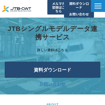
メルマガ
資料ダウンロ
登録はこ
ード
ちら
お問い合わせ
TOP
JTBシングルモデルデータ連
ソリューション紹介
携サービス
導入事例
セミナー/イベント
詳しい資料はこちら
コラム
お知らせ
資料ダウンロード
よくあるご質問
お問い合わせ
ABOUT