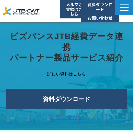
メルマガ
資料ダウンロ
登録はこ
ード
ちら
お問い合わせ
TOP
ビズバンスJTB経費データ連
ソリューション紹介
携
導入事例
パートナー製品サービス紹介
セミナー/イベント
コラム
詳しい資料はこちら
お知らせ
よくあるご質問
資料ダウンロード
お問い合わせ