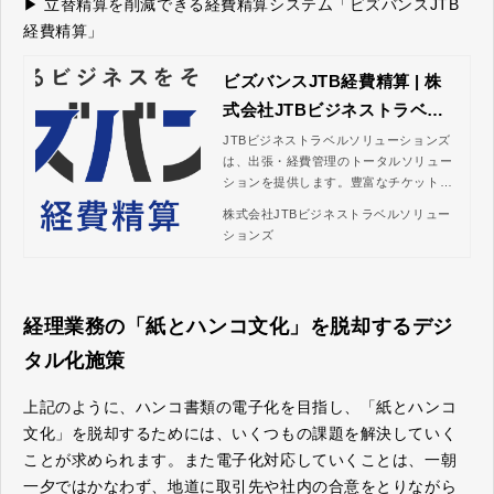
▶ 立替精算を削減できる経費精算システム「ビズバンスJTB
経費精算」
ビズバンスJTB経費精算 | 株
式会社JTBビジネストラベル
ソリューションズ
JTBビジネストラベルソリューションズ
は、出張・経費管理のトータルソリュー
ションを提供します。豊富なチケット予
約コンテンツやデータ連携可能なサービ
株式会社JTBビジネストラベルソリュー
スなどで、全ての出張手配と経費報告の
ションズ
業務をスムーズに処理。コスト削減と業
務効率化の向上を実現します。
経理業務の「紙とハンコ文化」を脱却するデジ
タル化施策
上記のように、ハンコ書類の電子化を目指し、「紙とハンコ
文化」を脱却するためには、いくつもの課題を解決していく
ことが求められます。また電子化対応していくことは、一朝
一夕ではかなわず、地道に取引先や社内の合意をとりながら