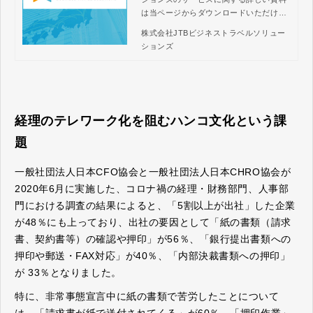
は当ページからダウンロードいただけま
す。JTBビジネストラベルソリューショ
株式会社JTBビジネストラベルソリュー
ンズは、出張・経費管理のトータルソリ
ションズ
ューションを提供します。豊富なチケッ
ト予約コンテンツやデータ連携可能なサ
ービスなどで、全ての出張手配と経費報
告の業務をスムーズに処理。コスト削減
と業務効率化の向上を実現します。
経理のテレワーク化を阻むハンコ文化という課
題
一般社団法人日本CFO協会と一般社団法人日本CHRO協会が
2020年6月に実施した、コロナ禍の経理・財務部門、人事部
門における調査の結果によると、「5割以上が出社」した企業
が48％にも上っており、出社の要因として「紙の書類（請求
書、契約書等）の確認や押印」が56％、「銀行提出書類への
押印や郵送・FAX対応」が40％、「内部決裁書類への押印」
が 33％となりました。
特に、非常事態宣言中に紙の書類で苦労したことについて
は、「請求書が紙で送付されてくる」が60％、「押印作業」