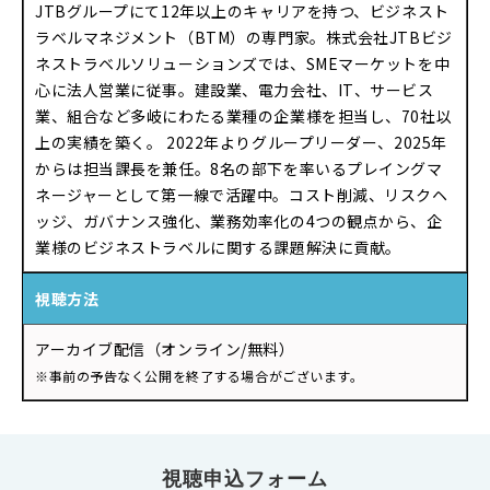
JTB
グループにて
12
年以上のキャリアを持つ、ビジネスト
ラベルマネジメント（
BTM
）の専門家。株式会社
JTB
ビジ
ネストラベルソリューションズでは、
SME
マーケットを中
心に法人営業に従事。建設業、電力会社、
IT
、サービス
業、組合など多岐にわたる業種の企業様を担当し、
70
社以
上の実績を築く。
2022
年よりグループリーダー、
2025
年
からは担当課長を兼任。
8
名の部下を率いるプレイングマ
ネージャーとして第一線で活躍中。コスト削減、リスクヘ
ッジ、ガバナンス強化、業務効率化の
4
つの観点から、企
業様のビジネストラベルに関する課題解決に貢献。
視聴方法
アーカイブ配信（オンライン/無料）
※事前の予告なく公開を終了する場合がございます。
視聴申込フォーム