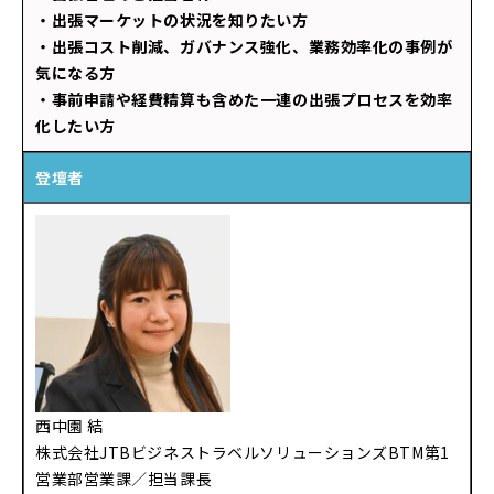
・出張マーケットの状況を知りたい方
・出張コスト削減、ガバナンス強化、業務効率化の事例が
気になる方
・事前申請や経費精算も含めた一連の出張プロセスを効率
化したい方
登壇者
西中園 結
株式会社
JTB
ビジネストラベルソリューションズ
BTM
第
1
営業部営業課／担当課長