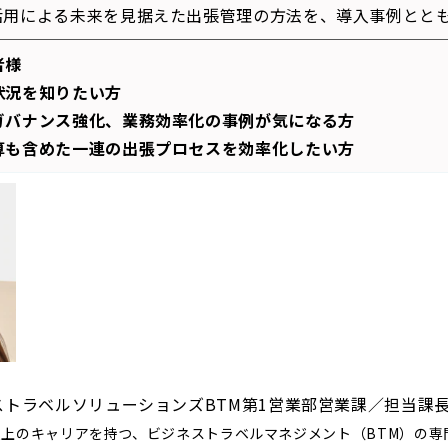
活用による未来を見据えた出張管理の方法を、導入事例とと
者様
状況を知りたい方
ガバナンス強化、業務効率化の事例が気になる方
算も含めた一連の出張プロセスを効率化したい方
ストラベルソリューションズ
BTM
第
1
営業部営業課／担当課
以上のキャリアを持つ、ビジネストラベルマネジメント（
BTM
）の専