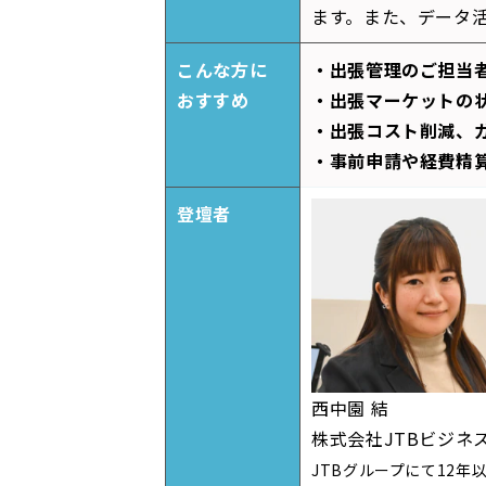
ます。また、データ
こんな方に
・出張管理のご担当
おすすめ
・出張マーケットの
・出張コスト削減、
・事前申請や経費精
登壇者
西中園 結
株式会社
JTB
ビジネ
JTB
グループにて
12
年