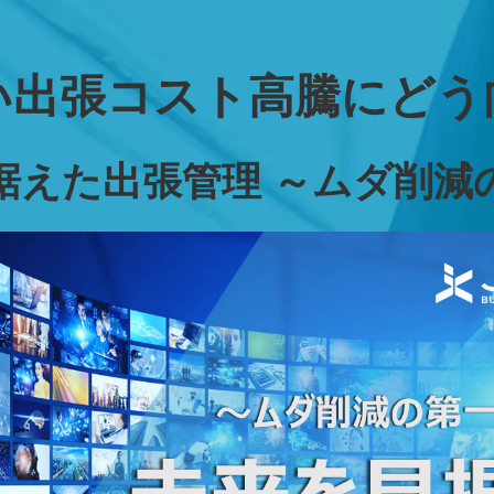
い出張コスト高騰にどう
据えた出張管理 
～ムダ削減